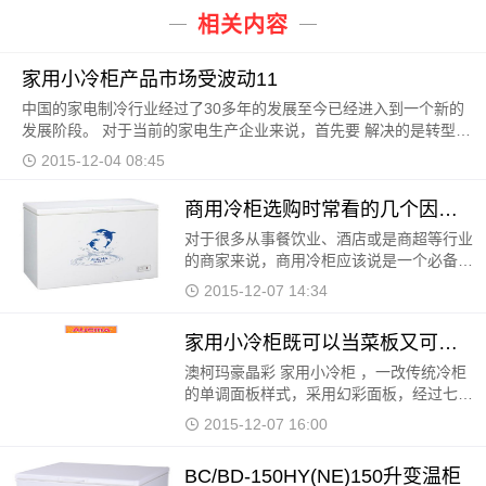
相关内容
家用小冷柜产品市场受波动11
中国的家电制冷行业经过了30多年的发展至今已经进入到一个新的
发展阶段。 对于当前的家电生产企业来说，首先要 解决的是转型的
阵痛和挑战，无论是针对家用小冷柜产品还是家用冰
2015-12-04 08:45
商用冷柜选购时常看的几个因素11
对于很多从事餐饮业、酒店或是商超等行业
的商家来说，商用冷柜应该说是一个必备的
投入。不 同于其他经营设备，冷柜的选择
2015-12-07 14:34
往往十分重要。很多人经常片面的认为，贵
的就是好的，
家用小冷柜既可以当菜板又可做画板？11
澳柯玛豪晶彩 家用小冷柜 ，一改传统冷柜
的单调面板样式，采用幻彩面板，经过七道
工序精雕细琢，3D立体工艺，优雅尽显。
2015-12-07 16:00
基材采用全钢化、耐高温的低铁超白玻璃，
通过CCC安全认证
BC/BD-150HY(NE)150升变温柜