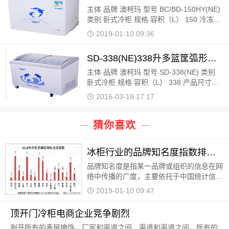
主体 品牌 澳柯玛 型号 BC/BD-150HY(NE)
类别 卧式冷柜 规格 容积（L） 150 冷冻能
力（L） 17 能效等级 一级能效 产品尺寸
2019-01-10 09:36
（mm） 778*602*841 产品净重（kg） 35
商品名称：澳柯玛BC/BD-150HY(NE) 商品
SD-338(NE)338升多篮筐弧形玻璃门冷柜
主体 品牌 澳柯玛 型号 SD-338(NE) 类别
卧式冷柜 规格 容积（L） 338 产品尺寸
（mm） 1224*654*815 产品净重（kg）
2016-03-18 17:17
73 商品名称：澳柯玛SD-338(NE) 商品编
号：970755 品牌： 澳柯玛（AUCMA） 上
架时
猜你喜欢
冰柜行业的品牌知名度指数排行榜（2014）
品牌知名度是指某一品牌或组织的信息在网
络中传播的广度，主要依托于中国统计信息
服务中心大数据监测平台和搜索引擎的搜索
2019-01-10 09:47
结果统计分析。一般而言，品牌知名度指数
越高，口碑
顶开门冷柜电商企业竞争剧烈
剥开所有的表层掩饰，厂家和渠道之间、渠道和渠道之间，所有的