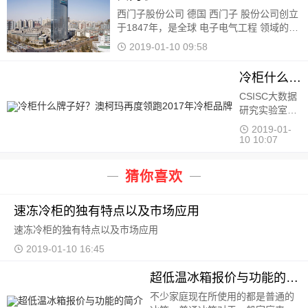
西门子股份公司 德国 西门子 股份公司创立
于1847年，是全球 电子电气工程 领域的领
先企业。西门子自1872年进入中国，140余
2019-01-10 09:58
年来以创新的技术、卓越的 解决方案 和产
品坚持不懈地对中
冷柜什么牌子好？澳柯玛再度领跑2017年冷柜品牌
CSISC大数据
研究实验室基
于国统首页
2019-01-
HOMEBA平台
10 10:07
数据和大数据
技术手段，以
猜你喜欢
第三方视角，
从国内冷柜市
场中筛选出19
速冻冷柜的独有特点以及市场应用
个表现比较突
速冻冷柜的独有特点以及市场应用
出的品牌作为
研究对象，包
2019-01-10 16:45
括：SKG、奥
马、澳柯玛、
超低温冰箱报价与功能的简介
白雪、
不少家庭现在所使用的都是普通的