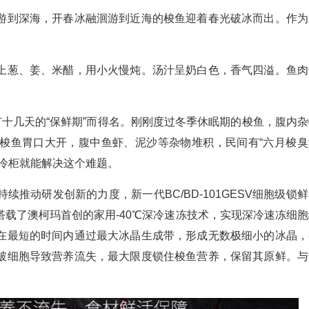
游到深海，开春冰融洄游到近海的梭鱼迎着春光破冰而出。作为
。
上葱、姜、米醋，用小火慢炖。汤汁呈奶白色，香气四溢。鱼肉
节十几天的“保鲜期”而得名。刚刚度过冬季休眠期的梭鱼，腹内杂
梭鱼胃口大开，腹中鱼虾、泥沙等杂物堆积，民间有“六月梭臭
冷柜就能解决这个难题。
持续推动研发创新的力度，新一代
BC/BD-101GESV
细胞级锁鲜
搭载了澳柯玛首创的家用
-40
℃深冷速冻技术，实现深冷速冻细胞
在最短的时间内通过最大冰晶生成带，形成无数极细小的冰晶，
破细胞导致营养流失，最大限度锁住梭鱼营养，保留其原鲜。与