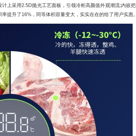
设计上采用
2.5D
抛光工艺面板，引领冷柜高颜值外观潮流
;
内嵌把
积率提升了
16%
，同等体积容量变大，实实在在的给了用户实惠