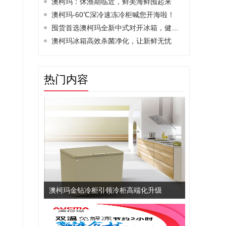
澳柯玛：休渔期临近，鲜美海鲜囤起来
澳柯玛-60℃深冷速冻冷柜喊您开海啦！
囤货首选澳柯玛全新中式对开冰箱，健康新鲜常
澳柯玛冰箱高效杀菌净化，让新鲜无忧
热门内容
澳柯玛金钻冷柜引领冷柜高端化升级