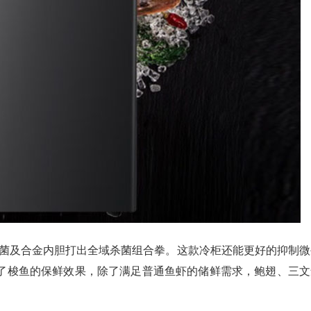
菌及合金内胆打出全域杀菌组合拳。这款冷柜还能更好的抑制微
了梭鱼的保鲜效果，除了满足普通鱼虾的储鲜需求，鲍翅、三文