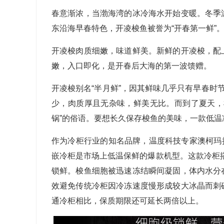
春意渐浓，当渤海湾的冰冷海水开始变暖。冬季
东沿海早春特色，开凌梭鱼被誉为“开春第一鲜”
开凌梭肉质细嫩，味道鲜美。新鲜的开凌梭，配
嫩，入口即化，是开春后大海的第一波馈赠。
开凌梭别名“半月鲜”，因其鲜味几乎只有早春时
少，肉质厚且无杂味，鲜美无比。而到了夏天，
锅”的俗语。要想长久保存梭鱼的美味，一款低温
作为冷柜行业的知名品牌，温度科技专家澳柯玛
嵌冷柜是市场上低温保鲜的爆款机型。这款冷柜
锁鲜。梭鱼细胞被迅速冻结瞬间凝固，体内水分
效避免传统冷柜因冷冻速度慢形成较大冰晶而刺
通冷柜相比，保质期限还可延长两倍以上。