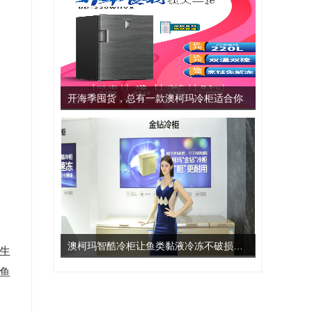
开海季囤货，总有一款澳柯玛冷柜适合你
澳柯玛智酷冷柜让鱼类黏液冷冻不破损更新鲜
生
鱼