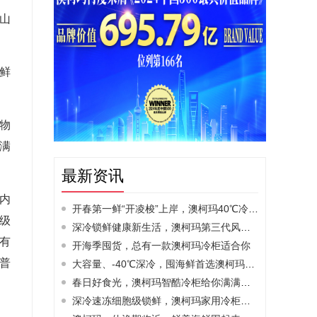
山
鲜
物
满
最新资讯
内
开春第一鲜“开凌梭”上岸，澳柯玛40℃冷柜锁住原鲜
级
深冷锁鲜健康新生活，澳柯玛第三代风冷冷柜发布
有
开海季囤货，总有一款澳柯玛冷柜适合你
普
大容量、-40℃深冷，囤海鲜首选澳柯玛冷柜
春日好食光，澳柯玛智酷冷柜给你满满鲜活力
深冷速冻细胞级锁鲜，澳柯玛家用冷柜新品上市