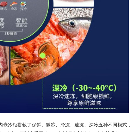
内嵌冷柜搭载了保鲜、微冻、冷冻、速冻、深冷五种不同模式，