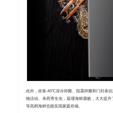
此外，依靠
-40
℃深冷抑菌、阻霜抑菌和门封条抗
物活动、杀死寄生虫，延缓海鲜腐败，大大提升
等高档海鲜也能实现家庭存储。