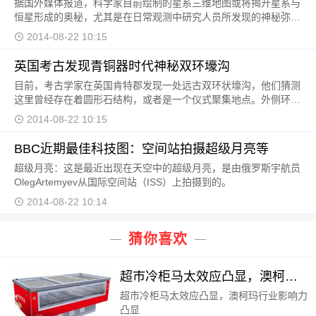
据国外媒体报道，科学家目前绘制的星系三维地图或将揭开星系与
恒星形成的奥秘，尤其是在日常观测中研究人员所发现的神秘弥散
星际暗带，如果我们能破解这个谜团，就能揭开银河
2014-08-22 10:15
英国考古发现青铜器时代神秘双环壕沟
目前，考古学家在英国肯特郡发现一处远古双环状壕沟，他们猜测
这里曾经存在着圆形石结构，或者是一个仪式聚集地点。外侧环状
壕沟直径为30米，源自新石器时代，之后改造成为一
2014-08-22 10:15
BBC近期最佳科技图：空间站拍摄超级月亮等
超级月亮：这是最近出现在天空中的超级月亮，是由俄罗斯宇航员
OlegArtemyev从国际空间站（ISS）上拍摄到的。
2014-08-22 10:14
猜你喜欢
超市冷柜马太效应凸显，澳柯玛行业影响力凸显
超市冷柜马太效应凸显，澳柯玛行业影响力
凸显