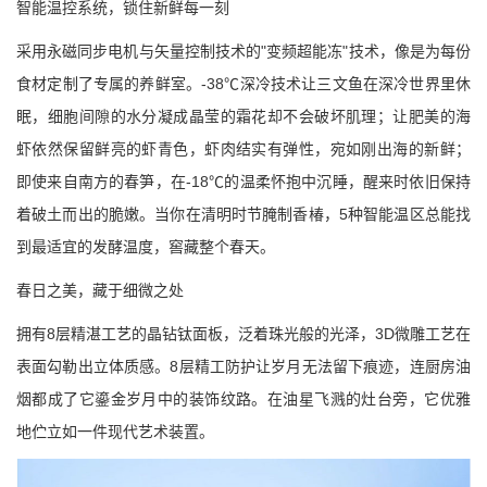
智能温控系统，锁住新鲜每一刻
采用永磁同步电机与矢量控制技术的
"
变频超能冻
"
技术，像是为每份
食材定制了专属的养鲜室。
-38
℃深冷技术让三文鱼在深冷世界里休
眠，细胞间隙的水分凝成晶莹的霜花却不会破坏肌理；让肥美的海
虾依然保留鲜亮的虾青色，虾肉结实有弹性，宛如刚出海的新鲜；
即使来自南方的春笋，在
-18
℃的温柔怀抱中沉睡，醒来时依旧保持
着破土而出的脆嫩。当你在清明时节腌制香椿，
5
种智能温区总能找
到最适宜的发酵温度，窖藏整个春天。
春日之美，藏于细微之处
拥有
8
层精湛工艺的晶钻钛面板，泛着珠光般的光泽，
3D
微雕工艺在
表面勾勒出立体质感。
8
层精工防护让岁月无法留下痕迹，连厨房油
烟都成了它鎏金岁月中的装饰纹路。在油星飞溅的灶台旁，它优雅
地伫立如一件现代艺术装置。