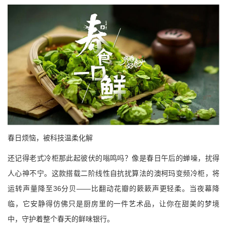
春日烦恼，被科技温柔化解
还记得老式冷柜那此起彼伏的嗡鸣吗？像是春日午后的蝉噪，扰得
人心神不宁。这款搭载二阶线性自抗扰算法的澳柯玛变频冷柜，将
运转声量降至
36
分贝——比翻动花瓣的簌簌声更轻柔。当夜幕降
临，它安静得仿佛只是厨房里的一件艺术品，让你在甜美的梦境
中，守护着整个春天的鲜味银行。