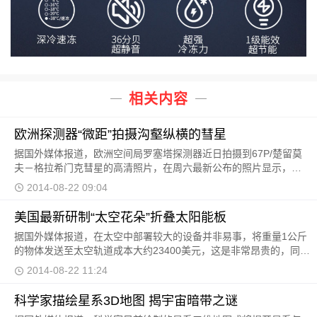
相关内容
欧洲探测器“微距”拍摄沟壑纵横的彗星
据国外媒体报道，欧洲空间局罗塞塔探测器近日拍摄到67P/楚留莫
夫－格拉希门克彗星的高清照片，在周六最新公布的照片显示，探
测器距离彗星大约58英里，即93.5公里。彗星外形酷似花
2014-08-22 09:04
美国最新研制“太空花朵”折叠太阳能板
据国外媒体报道，在太空中部署较大的设备并非易事，将重量1公斤
的物体发送至太空轨道成本大约23400美元，这是非常昂贵的，同时
占用空间受到限制。为了处理这些问题，美国宇航局
2014-08-22 11:24
科学家描绘星系3D地图 揭宇宙暗带之谜