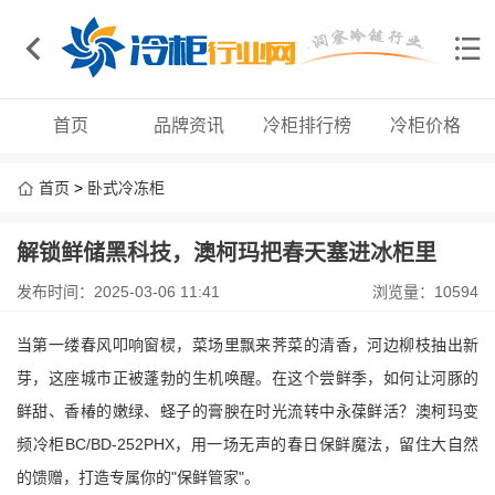
首页
品牌资讯
冷柜排行榜
冷柜价格
首页
>
卧式冷冻柜
解锁鲜储黑科技，澳柯玛把春天塞进冰柜里
发布时间：2025-03-06 11:41
浏览量：10594
当第一缕春风叩响窗棂，菜场里飘来荠菜的清香，河边柳枝抽出新
芽，这座城市正被蓬勃的生机唤醒。在这个尝鲜季，如何让河豚的
鲜甜、香椿的嫩绿、蛏子的膏腴在时光流转中永葆鲜活？澳柯玛变
频冷柜
BC/BD-252PHX
，用一场无声的春日保鲜魔法，留住大自然
的馈赠，打造专属你的
"
保鲜管家
"
。