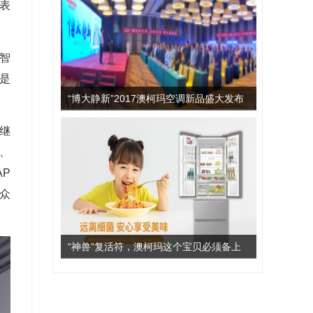
表
智
是
“博大静新”2017澳柯玛空调新品盛大发布
继
、
AP
众
“神兽”复活符，澳柯玛这个宝贝必须备上