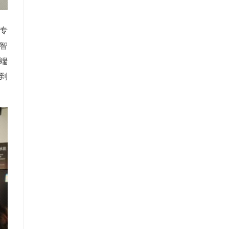
专
智
端
到