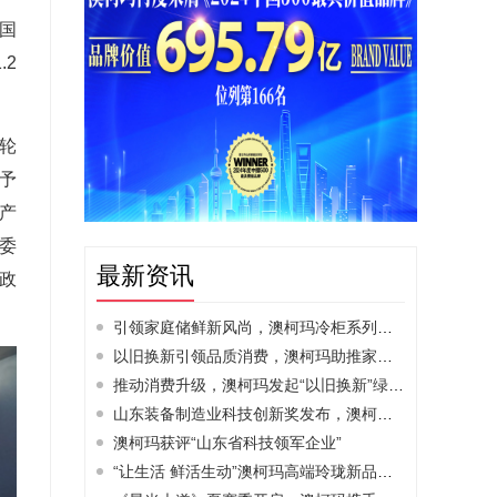
国
.2
轮
予
产
委
最新资讯
政
引领家庭储鲜新风尚，澳柯玛冷柜系列新品亮相AWE
以旧换新引领品质消费，澳柯玛助推家电换“智”
推动消费升级，澳柯玛发起“以旧换新”绿色行动
山东装备制造业科技创新奖发布，澳柯玛登榜
澳柯玛获评“山东省科技领军企业”
“让生活 鲜活生动”澳柯玛高端玲珑新品震撼首发