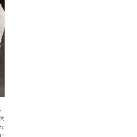
、
为
年
门