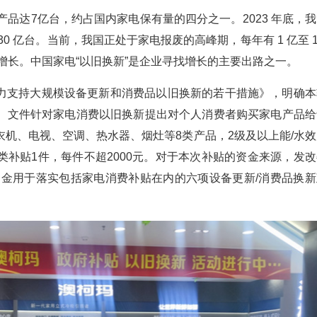
产品达
7
亿台，约占国内家电保有量的四分之一。
2023
年底，我
30
亿台。当前，我国正处于家电报废的高峰期，每年有
1
亿至
1
增长。中国家电“以旧换新”是企业寻找增长的主要出路之一。
力支持大规模设备更新和消费品以旧换新的若干措施》，明确本
。文件针对家电消费以旧换新提出对个人消费者购买家电产品给
衣机、电视、空调、热水器、烟灶等
8
类产品，
2
级及以上能
/
水效
类补贴
1
件，每件不超
2000
元。对于本次补贴的资金来源，发改
资金用于落实包括家电消费补贴在内的六项设备更新
/
消费品换新