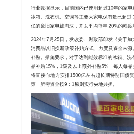
行业数据显示，目前国内已使用超过
10
年的家电
冰箱、洗衣机、空调等主要大家电保有量已超过
亿的废旧家电被淘汰，并以平均每年
20%
的幅度
2024
年
7
月
25
日，发改委、财政部印发《关于加
消费品以旧换新政策补贴方式、力度及资金来源
补贴。措施要求，对于达到能效标准的冰箱、洗
品补贴
15%
，
1
级及以上额外补贴
5%
，每人每品
将直接向地方安排
1500
亿左右超长期特别国债
策，所需资金按
9
：
1
原则实行央地共担。