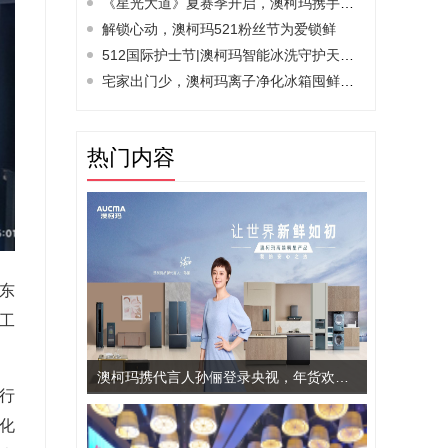
《星光大道》夏赛季开启，澳柯玛携手央视助力梦想
解锁心动，澳柯玛521粉丝节为爱锁鲜
512国际护士节|澳柯玛智能冰洗守护天使健康
宅家出门少，澳柯玛离子净化冰箱囤鲜不打蔫
热门内容
东
工
澳柯玛携代言人孙俪登录央视，年货欢乐购火热开启
行
化